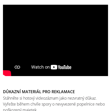
DŮKAZNÍ MATERIÁL PRO REKLAMACE
Stáhněte si hotový videozáznam jako nezvratný důkaz.
Vyřešte během chvíle spory o nevyvezené popelnice nebo
poškozený majetek.