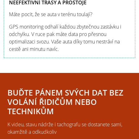
NEEFEKTIVNÍ TRASY A PROSTOJE
Máte pocit, že se auta v terénu toulají?
GPS monitoring odhalí každou zbytečnou zastávku i
odchylku. V ruce pak máte data pro přesnou
optimalizaci svozu. Vaše auta díky tomu nestráví na
cestě ani minutu navíc.
BUĎTE PÁNEM SVÝCH DAT BEZ
VOLÁNÍ ŘIDIČŮM NEBO
TECHNIKŮM
K videu, stavu nádrže i tachografu se dostanete sami,
okamžitě a odkudkoliv