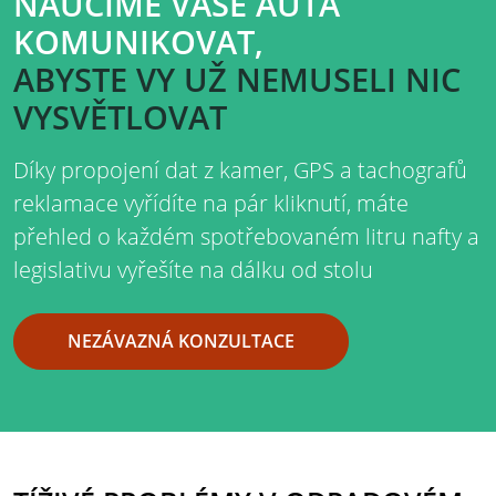
NAUČÍME VAŠE AUTA
KOMUNIKOVAT,
ABYSTE VY UŽ NEMUSELI NIC
VYSVĚTLOVAT
Díky propojení dat z kamer, GPS a tachografů
reklamace vyřídíte na pár kliknutí, máte
přehled o každém spotřebovaném litru nafty a
legislativu vyřešíte na dálku od stolu
NEZÁVAZNÁ KONZULTACE